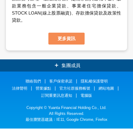
款業務包含一般企業貸款、事業者住宅擔保貸款、
STOCK LOAN(線上股票融資)、存款擔保貸款及政策性
貸款。
更多資訊
集團成員
元大證券
聯絡我們
客戶保密承諾
元大銀行
隱私權保護聲明
法律聲明
營業據點
官方社群服務帳號
網站地圖
元大人壽
元大投信
訂閱重要訊息通知
電腦版
元大期貨
元大投顧
Copyright © Yuanta Financial Holding Co., Ltd.
All Rights Reserved.
最佳瀏覽器建議：IE11, Google Chrome, Firefox
元大創投
元大證金