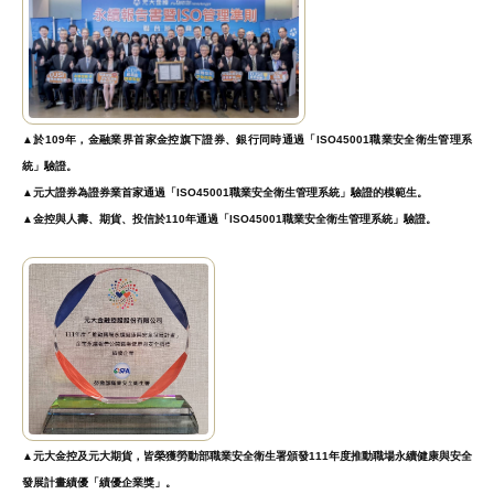
▲於109年，金融業界首家金控旗下證券、銀行同時通過「ISO45001職業安全衛生管理系
統」驗證。
▲元大證券為證券業首家通過「ISO45001職業安全衛生管理系統」驗證的模範生。
▲金控與人壽、期貨、投信於110年通過「ISO45001職業安全衛生管理系統」驗證。
▲元大金控及元大期貨，皆榮獲勞動部職業安全衛生署頒發111年度推動職場永續健康與安全
發展計畫績優「績優企業獎」。