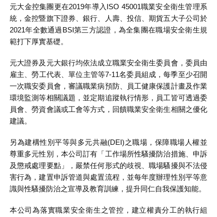
元大金控集團更在2019年導入ISO 45001職業安全衛生管理系
統，金控暨旗下證券、銀行、人壽、投信、期貨五大子公司於
2021年全數通過BSI第三方認證，為全集團在職場安全衛生規
範打下厚實基礎。
元大證券及元大銀行均依法成立職業安全衛生委員會，委員由
雇主、勞工代表、單位主管等7-11名委員組成，每季至少召開
一次職安委員會，審議職業病預防、員工健康保護計畫及作業
環境監測等相關議題，並定期追蹤執行情形，員工皆可透過委
員會、勞資會議或工會等方式，回饋職業安全衛生相關之優化
建議。
另為建構性別平等與多元共融(DEI)之職場，保障職場人權並
尊重多元性別，本公司訂有「工作場所性騷擾防治措施、申訴
及懲戒處理要點」，嚴禁任何形式的歧視、職場騷擾與不法侵
害行為，建置申訴管道與處置流程，並每年度辦理性別平等意
識與性騷擾防治之宣導及教育訓練，提升同仁自我保護知能。
本公司為落實職業安全衛生之管控，建立權責分工的執行組