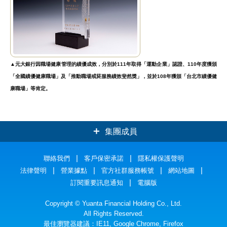
▲元大銀行因職場健康管理的績優成效，分別於111年取得「運動企業」認證、110年度獲頒
「全國績優健康職場」及「推動職場戒菸服務績效斐然獎」，並於108年獲頒「台北市績優健
康職場」等肯定。
集團成員
元大證券
聯絡我們
客戶保密承諾
元大銀行
隱私權保護聲明
法律聲明
營業據點
官方社群服務帳號
網站地圖
元大人壽
元大投信
訂閱重要訊息通知
電腦版
元大期貨
元大投顧
Copyright © Yuanta Financial Holding Co., Ltd.
All Rights Reserved.
最佳瀏覽器建議：IE11, Google Chrome, Firefox
元大創投
元大證金