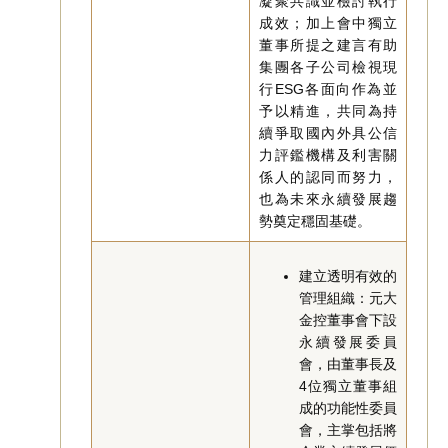
凝聚共識並檢討執行
成效；加上會中獨立
董事所提之建言有助
集團各子公司檢視現
行ESG各面向作為並
予以精進，共同為持
續爭取國內外具公信
力評鑑機構及利害關
係人的認同而努力，
也為未來永續發展趨
勢奠定穩固基礎。
建立透明有效的
管理組織：元大
金控董事會下設
永續發展委員
會，由董事長及
4位獨立董事組
成的功能性委員
會，主掌包括將