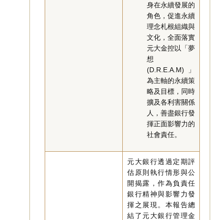
身在永續發展的
角色，促進永續
理念札根組織與
文化，全面落實
元大金控以「夢
想
(D.R.E.A.M)」
為主軸的永續策
略及目標，同時
擴及各利害關係
人，善盡銀行發
揮正面影響力的
社會責任。
元大銀行透過定期評
估原則執行情形與公
開揭露，作為負責任
銀行精神與影響力發
揮之展現。本報告總
結了元大銀行管理金