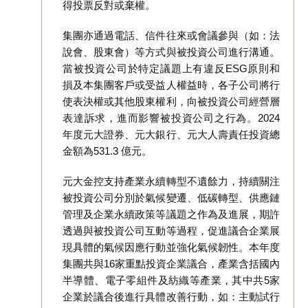
得投票反對或棄權。
集團亦通過電話、信件往來或會議參與（如：法
說會、股東會）等方式與被投資公司進行溝通。
當被投資公司於特定議題上有違反ESG原則和
損及本集團客戶或受益人權益時，各子公司將行
使表決權或其他股東權利，向被投資公司經營層
表達訴求，進而影響被投資公司之行為。2024
年度元大證券、元大銀行、元大人壽責任投資總
金額為531.3 億元。
元大金控支持產業永續轉型不遺餘力，持續關注
被投資公司分別於氣候變遷、低碳轉型、供應鏈
管理及企業永續政策等議題之作為及進展，期許
透過與被投資公司互動等過程，促進議合企業展
現具體的氣候因應行動並強化氣候韌性。本年度
集團共與16家重點投資企業議合，產業含括國內
半導體、電子零組件及紡織等產業，其中共5家
企業於議合後進行具體改善行動，如：主動試行