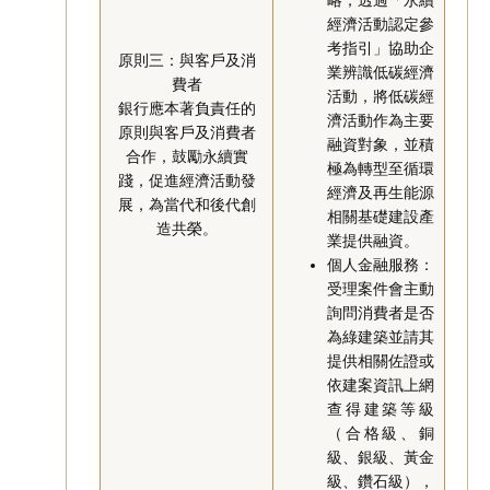
經濟活動認定參
考指引」協助企
原則三：與客戶及消
業辨識低碳經濟
費者
活動，將低碳經
銀行應本著負責任的
濟活動作為主要
原則與客戶及消費者
融資對象，並積
合作，鼓勵永續實
極為轉型至循環
踐，促進經濟活動發
經濟及再生能源
展，為當代和後代創
相關基礎建設產
造共榮。
業提供融資。
個人金融服務：
受理案件會主動
詢問消費者是否
為綠建築並請其
提供相關佐證或
依建案資訊上網
查得建築等級
（合格級、銅
級、銀級、黃金
級、鑽石級），