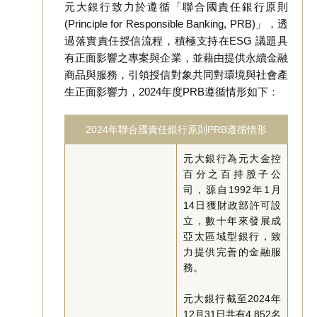
元大銀行致力於遵循「聯合國責任銀行原則
(Principle for Responsible Banking, PRB)」，透
過落實責任授信流程，積極支持在ESG 議題具
有正面影響之專案與企業，並藉由提供永續金融
商品與服務，引領授信對象共同對環境與社會產
生正面影響力，2024年度PRB遵循情形如下：
2024年聯合國責任銀行原則PRB遵循情形
元大銀行為元大金控
百分之百持股子公
司，源自1992年1月
14日獲財政部許可設
立，數十年來發展成
亞太區域型銀行，致
力提供完善的金融服
務。
元大銀行截至2024年
12月31日共有4,852名