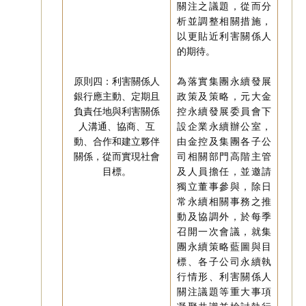
關注之議題，從而分
析並調整相關措施，
以更貼近利害關係人
的期待。
原則四：利害關係人
為落實集團永續發展
銀行應主動、定期且
政策及策略，元大金
負責任地與利害關係
控永續發展委員會下
人溝通、協商、互
設企業永續辦公室，
動、合作和建立夥伴
由金控及集團各子公
關係，從而實現社會
司相關部門高階主管
目標。
及人員擔任，並邀請
獨立董事參與，除日
常永續相關事務之推
動及協調外，於每季
召開一次會議，就集
團永續策略藍圖與目
標、各子公司永續執
行情形、利害關係人
關注議題等重大事項