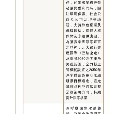
任，於追求業務經營
發展與獲利同時，關
注環境保護、社會公
益及公司治理等議
題，支持綠色產業及
低碳轉型，提倡人權
保障及永續供應鏈。
為落實集團淨零宣言
之精神，元大銀行響
應國際《巴黎協定》
及臺灣2050淨零排放
路徑藍圖，全力朝主
管機關設置之2050年
淨零排放為長期永續
發展目標邁進，設定
減排路徑並適當調整
業務策略方向，持續
提升淨零承諾。
為呼應國際永續趨
勢，及配合政府淨零