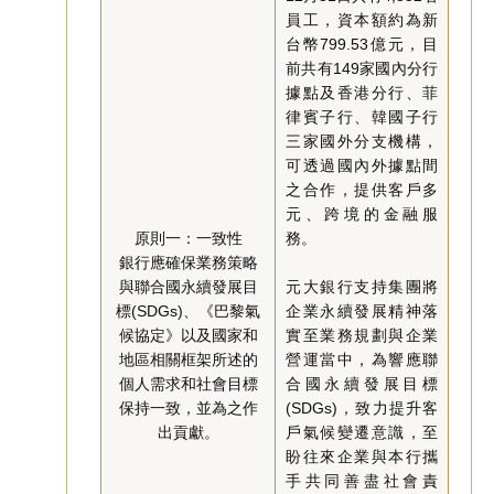
員工，資本額約為新
台幣799.53億元，目
前共有149家國內分行
據點及香港分行、菲
律賓子行、韓國子行
三家國外分支機構，
可透過國內外據點間
之合作，提供客戶多
元、跨境的金融服
原則一：一致性
務。
銀行應確保業務策略
與聯合國永續發展目
元大銀行支持集團將
標(SDGs)、《巴黎氣
企業永續發展精神落
候協定》以及國家和
實至業務規劃與企業
地區相關框架所述的
營運當中，為響應聯
個人需求和社會目標
合國永續發展目標
保持一致，並為之作
(SDGs)，致力提升客
出貢獻。
戶氣候變遷意識，至
盼往來企業與本行攜
手共同善盡社會責