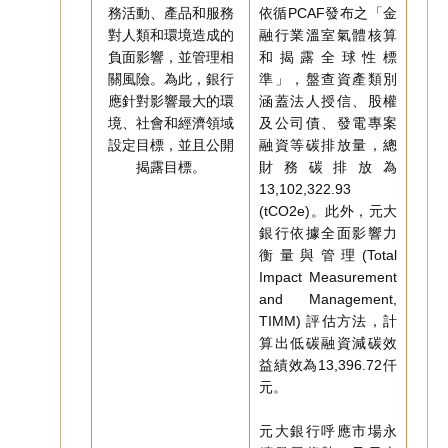
務活動、產品和服務
依循PCAF發布之「金
對人類和環境造成的
融行業溫室氣體核算
負面影響，並管理相
和揭露全球性標
關風險。為此，銀行
準」，盤查資產類別
應針對影響最大的環
涵蓋法人授信、股權
境、社會和經濟領域
及公司債、發電專案
設定目標，並且公開
融資等碳排放量，總
揭露目標。
財務碳排放為
13,102,322.93
(tCO2e)。此外，元大
銀行依據全面影響力
衡量與管理(Total
Impact Measurement
and Management,
TIMM) 評估方法，計
算出低碳融資減碳效
益績效為13,396.72仟
元。
元大銀行呼應市場永