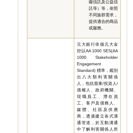
礙信託及公益信
託等）等，依照
不同族群需求，
提供適合的商品
或服務。
元大銀行依循元大金
控以AA 1000 SES(AA
1000 Stakeholder
Engagement
Standard) 標準，鑑別
出八大類利害關係
人，包括股東/投資人/
債權人、政府機關、
現職員工、潛在員
工、客戶及債務人、
媒體、社區及供應
商，透過建立各式溝
通管道，於互動溝通
中了解利害關係人所