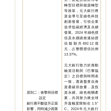
轉型目標與能源轉型
等政策，元大銀行將
資金導引至綠色科技
創新發展，引領企業
追求低碳經濟及永續
發展。2024 年綠色授
信及永續績效連結授
信餘額共892.12億
元，占整體授信比例
13.37%。
元大銀行致力於推動
融資活動與《巴黎協
定》之目標與時間表
一致，透過盤查自身
資產碳排放量，及投
原則二：衝擊與目標
資永續、綠色相關產
設定
業，共同努力將全球
銀行應不斷提升正面
升溫幅度限制在 1.5°
影響，同時減少因業
C。2024年元大銀行