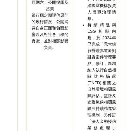
原則六：公開揭露及
網揭露機構投資
當責
人盡職治理情
銀行應定期評估原則
形。
的履行情況，公開揭
持續精進與
露自身正面和負面影
ESG相關內
響以及對社會目標的
規，於 2024年
貢獻，並對相關影響
已完成「元大銀
負責。
行辦理赤道原則
融資案件管理要
點」修訂，新增
納入執行自然相
關財務揭露
(TNFD)相關之
自然環境相關風
險評估，監督及
追蹤氣候相關風
險與持續精進管
理機制，另修訂
「法人金融授信
業務處理手