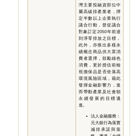
灣主要投融資部位中
屬高碳排產業者，擇
定半數以上企業執行
議合行動，督促議合
對象訂定2050年前達
到淨零排放之目標，
此外，亦推出多樣永
續概念商品供大眾消
費者選擇，鼓勵綠色
消費，更於授信前檢
視擔保品是否坐落高
環境風險區域，藉此
發揮金融影響力，進
而帶動產業及社會朝
永續發展的目標邁
進。
法人金融服務：
元大銀行為落實
減排承諾與策
略，透過「永續