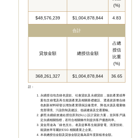
(%)
$48,576,239
$1,004,878,844
4.83
合計
占總
授信
貸放金額
總授信金額
比重
(%)
368,261,327
$1,004,878,844
36.65
註：
永續授信包含綠色貸款、社會貸款及永續貸款，放款產業或專
案包含綠電及再生能源產業及相關基礎建設、透過資源整合綠
色創新材料研發以增加產業環保設備需求、降低水源及廢棄物
危害環境、污染防制及建設、低碳建築及交通運輸。
參照永續績效連結授信原則(SLL) 設計貸款方案，並與客戶議
定永續相關指標，若符合相關條件則提供客戶優惠利率。
資金用途為「綠色支出」者及從事再生能源發電、清潔技術、
能源效率等屬於ESG 相關產業之企業。
本表總授信金額及貸放金額定義為當年度新核准金額。