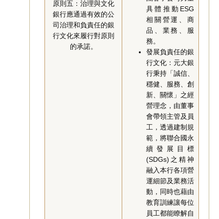
原則五：治理與文化
具體推動ESG
銀行應通過有效的公
相關營運、商
司治理和負責任的銀
品、業務、服
行文化來履行對原則
務。
的承諾。
發展負責任的銀
行文化：元大銀
行秉持「誠信、
穩健、服務、創
新、關懷」之經
營理念，由董事
會帶領主管及員
工，透過建制規
範，將聯合國永
續發展目標
(SDGs)之精神
融入本行各項營
運細節及業務活
動，同時也藉由
教育訓練讓每位
員工都能瞭解自