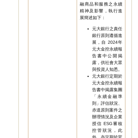
融商品和服務之永續
精神及影響，執行進
展簡述如下：
元大銀行之責任
銀行原則遵循進
展，自 2024年
元大金控永續報
告書中公開揭
露，供社會大眾
與投資人知悉。
元大銀行定期於
元大金控永續報
告書中揭露集團
「永續金融準
則」評估狀況、
赤道原則案件之
辦理情況及企業
授信 ESG審核
控管狀況，此
外，亦定期於官