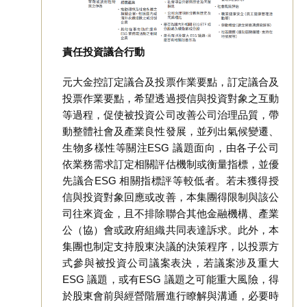
責任投資議合行動
元大金控訂定議合及投票作業要點，訂定議合及
投票作業要點，希望透過授信與投資對象之互動
等過程，促使被投資公司改善公司治理品質，帶
動整體社會及產業良性發展，並列出氣候變遷、
生物多樣性等關注ESG 議題面向，由各子公司
依業務需求訂定相關評估機制或衡量指標，並優
先議合ESG 相關指標評等較低者。若未獲得授
信與投資對象回應或改善，本集團得限制與該公
司往來資金，且不排除聯合其他金融機構、產業
公（協）會或政府組織共同表達訴求。此外，本
集團也制定支持股東決議的決策程序，以投票方
式參與被投資公司議案表決，若議案涉及重大
ESG 議題，或有ESG 議題之可能重大風險，得
於股東會前與經營階層進行瞭解與溝通，必要時