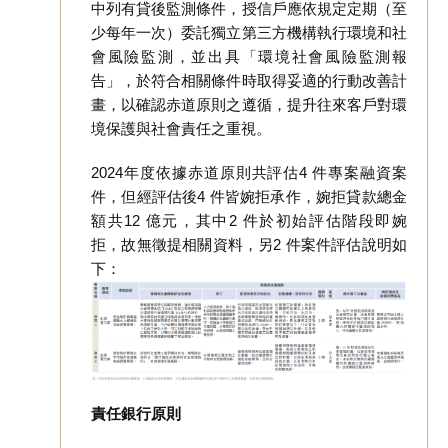
中列有貸後監測條件，授信戶應依規定定期（至
少每年一次）委託獨立第三方機構執行環境和社
會風險監測，並出具「環境社會風險監測報
告」，於符合相關條件時取得妥適的行動改善計
畫，以確認赤道原則之遵循，提升往來客戶對環
境保護與社會責任之重視。
2024年度依據赤道原則共評估4 件專案融資案
件，但經評估後4 件皆婉拒承作，婉拒貸款總金
額共12 億元，其中2 件於初始評估階段即婉
拒，故無徵提相關資料，另2 件案件評估說明如
下：
責任銀行原則