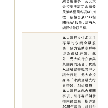
續發展趨勢，及元大
金控集團訂定永續發
展策略藍圖各項KPI指
標，積極發展ESG相
關商品/ 服務，訂有永
續授信餘額目標。
元大銀行提供多元且
專業的永續金融服
務，致力協助客戶轉
型為低碳經濟。此
外，元大銀行亦參與
集團共同議合，實踐
永續融資盡職管理之
議合行動。元大金控
身為「永續金融先行
者聯盟」創始成員，
元大銀行亦配合相關
事項，引導客戶與發
揮同儕效應，期許於
2025年底前，針對台