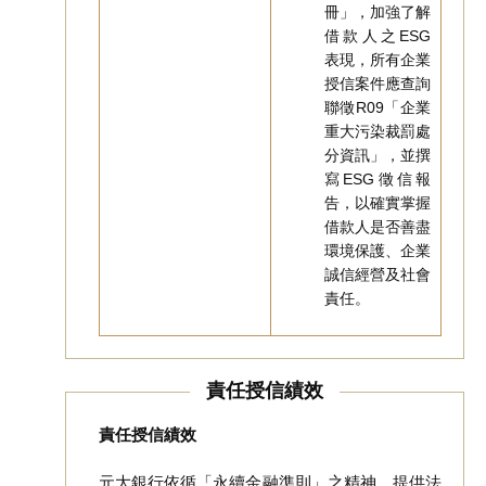
冊」，加強了解
借款人之ESG
表現，所有企業
授信案件應查詢
聯徵R09「企業
重大污染裁罰處
分資訊」，並撰
寫ESG徵信報
告，以確實掌握
借款人是否善盡
環境保護、企業
誠信經營及社會
責任。
責任授信績效
責任授信績效
元大銀行依循「永續金融準則」之精神，提供法