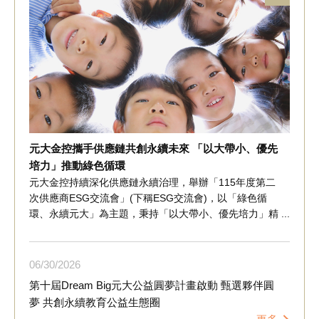
元大金控攜手供應鏈共創永續未來 「以大帶小、優先
培力」推動綠色循環
元大金控持續深化供應鏈永續治理，舉辦「115年度第二
次供應商ESG交流會」(下稱ESG交流會)，以「綠色循
環、永續元大」為主題，秉持「以大帶小、優先培力」精
神，邀集供應鏈夥伴共同交流，聚焦循環經濟、綠色採購
及供應鏈永續實務，協助掌握淨零轉型趨勢，提升供應鏈
韌性，共同推動產業綠色轉型。 ESG交流會邀請環境部
06
30
2026
分享全球循環經濟政策、產業轉型趨勢及相關法規發展，
第十屆Dream Big元大公益圓夢計畫啟動 甄選夥伴圓
並邀請睿禾金碳集團分享企業實務經驗，從綠電採購、資
夢 共創永續教育公益生態圈
源回收及友善產品採購等循環經濟面向，說明如何將永續