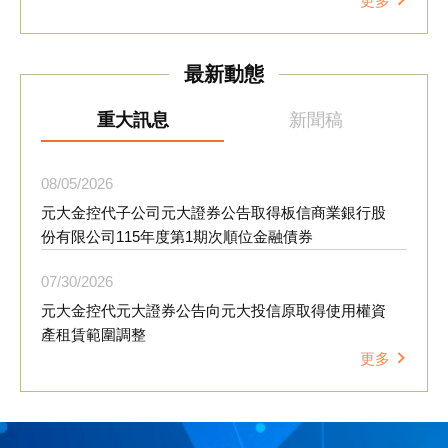
更多
理念融入日常營運，降低環境風險並創造循環經濟價值。
元大金控也於會中分享集團推動資源循環的成果；自202
5年起，元大證券響應華碩文教基金會「再生電腦數位培
最新動態
育計畫」，累計回收逾400件桌上型及筆記型電腦、液晶
顯示器及電視等設備，經整新後捐贈予弱勢團體再利用，
延長設備使用壽命，換算約減少5.984公噸二氧化碳排放
重大訊息
新聞稿
量，相當於少砍伐498顆樹木。此外，活動並透過分組討
論及「永續行動牆」互動設計，邀請供應商分享可於企業
內部推動的循環經濟行動，凝聚跨產業合作共識。 元大
08
05
2026
金控響應環境部「袋袋箱傳-二手袋循環平台」政策，今
元大金控代子公司元大證券公告取得板信商業銀行股
年5至6月期間，集團共募集約5,800個二手袋，全數捐贈
份有限公司115年度第1期次順位金融債券
予建國假日花市等單位，延續資源使用價值。元大金控連
續15年獲得台北市政府「績優綠色採購企業」表揚，將持
07
30
2026
續優化供應鏈永續管理機制，擴大綠色採購與資源循環實
元大金控代元大證券公告向元大投信原取得使用權資
踐，透過與供應商長期合作，共同推動產業朝低碳轉型與
產租賃範圍調整
永續發展方向邁進。
更多