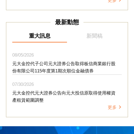
更多
理念融入日常營運，降低環境風險並創造循環經濟價值。
元大金控也於會中分享集團推動資源循環的成果；自202
5年起，元大證券響應華碩文教基金會「再生電腦數位培
最新動態
育計畫」，累計回收逾400件桌上型及筆記型電腦、液晶
顯示器及電視等設備，經整新後捐贈予弱勢團體再利用，
延長設備使用壽命，換算約減少5.984公噸二氧化碳排放
重大訊息
新聞稿
量，相當於少砍伐498顆樹木。此外，活動並透過分組討
論及「永續行動牆」互動設計，邀請供應商分享可於企業
內部推動的循環經濟行動，凝聚跨產業合作共識。 元大
08
05
2026
金控響應環境部「袋袋箱傳-二手袋循環平台」政策，今
元大金控代子公司元大證券公告取得板信商業銀行股
年5至6月期間，集團共募集約5,800個二手袋，全數捐贈
份有限公司115年度第1期次順位金融債券
予建國假日花市等單位，延續資源使用價值。元大金控連
續15年獲得台北市政府「績優綠色採購企業」表揚，將持
07
30
2026
續優化供應鏈永續管理機制，擴大綠色採購與資源循環實
元大金控代元大證券公告向元大投信原取得使用權資
踐，透過與供應商長期合作，共同推動產業朝低碳轉型與
產租賃範圍調整
永續發展方向邁進。
更多