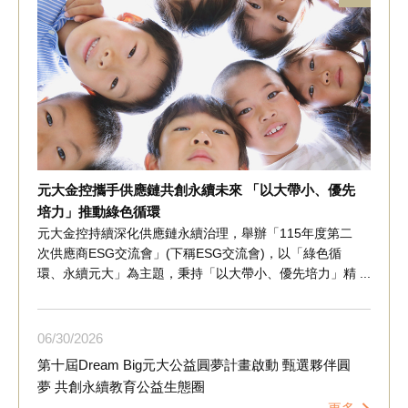
元大金控攜手供應鏈共創永續未來 「以大帶小、優先
培力」推動綠色循環
元大金控持續深化供應鏈永續治理，舉辦「115年度第二
次供應商ESG交流會」(下稱ESG交流會)，以「綠色循
環、永續元大」為主題，秉持「以大帶小、優先培力」精
神，邀集供應鏈夥伴共同交流，聚焦循環經濟、綠色採購
及供應鏈永續實務，協助掌握淨零轉型趨勢，提升供應鏈
韌性，共同推動產業綠色轉型。 ESG交流會邀請環境部
06
30
2026
分享全球循環經濟政策、產業轉型趨勢及相關法規發展，
第十屆Dream Big元大公益圓夢計畫啟動 甄選夥伴圓
並邀請睿禾金碳集團分享企業實務經驗，從綠電採購、資
夢 共創永續教育公益生態圈
源回收及友善產品採購等循環經濟面向，說明如何將永續