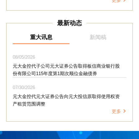
更多
理念融入日常营运，降低环境风险并创造循环经济价值。
元大金控也于会中分享集团推动资源循环的成果；自202
5年起，元大证券响应华硕文教基金会「再生电脑数字培
最新动态
育计划」，累计回收逾400件桌面型及笔记型电脑、液晶
显示器及电视等设备，经整新后捐赠予弱势团体再利用，
延长设备使用寿命，换算约减少5.984公吨二氧化碳排放
重大讯息
新闻稿
量，相当于少砍伐498颗树木。此外，活动并透过分组讨
论及「永续行动墙」交互设计，邀请供应商分享可于企业
内部推动的循环经济行动，凝聚跨产业合作共识。 元大
08
05
2026
金控响应环境部「袋袋箱传-二手袋循环平台」政策，今
元大金控代子公司元大证券公告取得板信商业银行股
年5至6月期间，集团共募集约5,800个二手袋，全数捐赠
份有限公司115年度第1期次顺位金融债券
予建国假日花市等单位，延续资源使用价值。元大金控连
续15年获得台北市政府「绩优绿色采购企业」表扬，将持
07
30
2026
续优化供应链永续管理机制，扩大绿色采购与资源循环实
元大金控代元大证券公告向元大投信原取得使用权资
践，透过与供应商长期合作，共同推动产业朝低碳转型与
产租赁范围调整
永续发展方向迈进。
更多