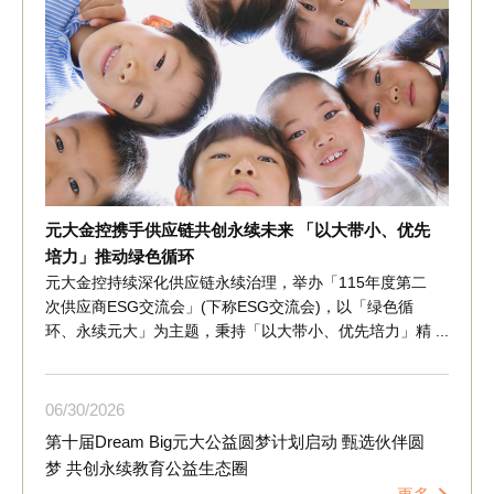
元大金控携手供应链共创永续未来 「以大带小、优先
培力」推动绿色循环
元大金控持续深化供应链永续治理，举办「115年度第二
次供应商ESG交流会」(下称ESG交流会)，以「绿色循
环、永续元大」为主题，秉持「以大带小、优先培力」精
神，邀集供应链伙伴共同交流，聚焦循环经济、绿色采购
及供应链永续实务，协助掌握净零转型趋势，提升供应链
韧性，共同推动产业绿色转型。 ESG交流会邀请环境部
06
30
2026
分享全球循环经济政策、产业转型趋势及相关法规发展，
第十届Dream Big元大公益圆梦计划启动 甄选伙伴圆
并邀请睿禾金碳集团分享企业实务经验，从绿电采购、资
梦 共创永续教育公益生态圈
源回收及友善产品采购等循环经济面向，说明如何将永续