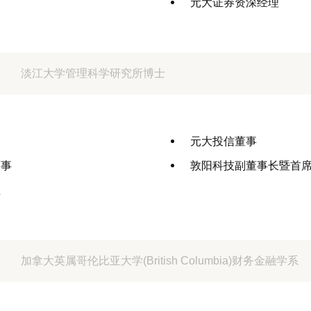
元大证券资深经理
淡江大学管理科学研究所博士
元大投信董事
董事
敦阳科技副董事长暨首
理
加拿大英属哥伦比亚大学(British Columbia)财务金融学系