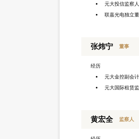
元大投信监察
联嘉光电独立
张炜宁
董事
经历
元大金控副会
元大国际租赁
黄宏全
监察人
经历