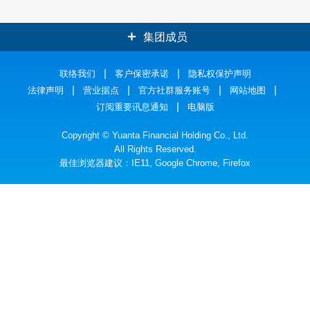
集团成员
元大证券
联络我们
客户保密承诺
元大银行
隐私权保护声明
法律声明
营业据点
官方社群服务账号
网站地图
元大人寿
元大投信
订阅重要讯息通知
电脑版
元大期货
元大投顾
Copyright © Yuanta Financial Holding Co., Ltd.
All Rights Reserved.
最佳浏览器建议：IE11, Google Chrome, Firefox
元大创投
元大证金
元大国际资产