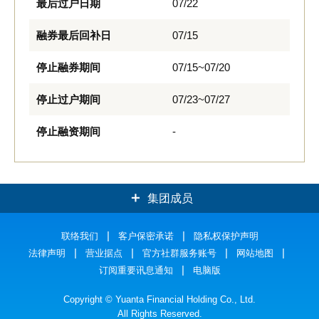
最后过户日期
07/22
融券最后回补日
07/15
停止融券期间
07/15~07/20
停止过户期间
07/23~07/27
停止融资期间
-
集团成员
元大证券
联络我们
客户保密承诺
元大银行
隐私权保护声明
法律声明
营业据点
官方社群服务账号
网站地图
元大人寿
元大投信
订阅重要讯息通知
电脑版
元大期货
元大投顾
Copyright © Yuanta Financial Holding Co., Ltd.
All Rights Reserved.