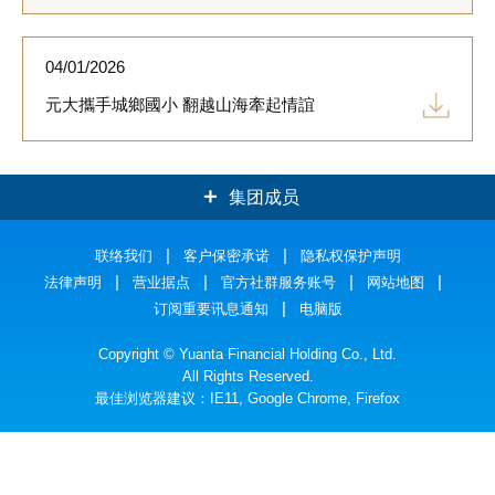
04/01/2026
元大攜手城鄉國小 翻越山海牽起情誼
集团成员
元大证券
联络我们
客户保密承诺
元大银行
隐私权保护声明
法律声明
营业据点
官方社群服务账号
网站地图
元大人寿
元大投信
订阅重要讯息通知
电脑版
元大期货
元大投顾
Copyright © Yuanta Financial Holding Co., Ltd.
All Rights Reserved.
最佳浏览器建议：IE11, Google Chrome, Firefox
元大创投
元大证金
元大国际资产