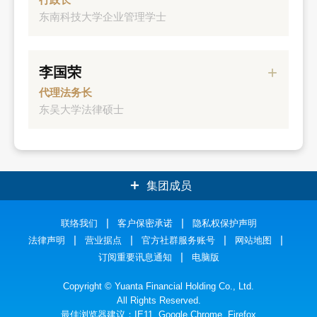
东南科技大学企业管理学士
经历
李国荣
元大投信运行副总经理
代理法务长
东吴大学法律硕士
经历
元大银行副总经理
集团成员
元大证券
联络我们
客户保密承诺
元大银行
隐私权保护声明
法律声明
营业据点
官方社群服务账号
网站地图
元大人寿
元大投信
订阅重要讯息通知
电脑版
元大期货
元大投顾
Copyright © Yuanta Financial Holding Co., Ltd.
All Rights Reserved.
最佳浏览器建议：IE11, Google Chrome, Firefox