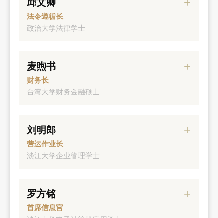
邱文卿
元大期货副董事长、总经理
法令遵循长
元大宝来期货副董事长
政治大学法律学士
宝来证券总经理
经历
宝来曼氏期货总经理
麦煦书
元大证券资深副总经理
财务长
台湾大学财务金融硕士
经历
刘明郎
元大证券资深副总经理
营运作业长
淡江大学企业管理学士
经历
罗方铭
元大证券资深副总经理
首席信息官