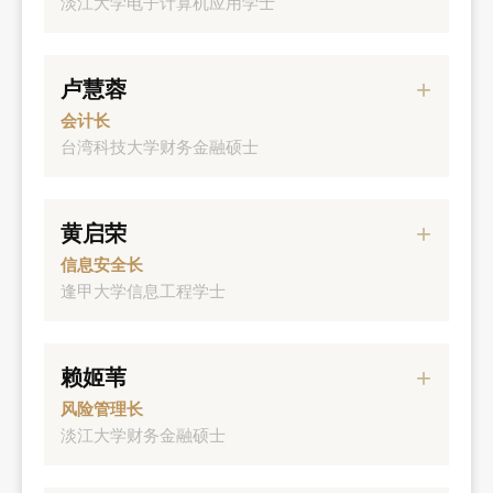
淡江大学电子计算机应用学士
经历
卢慧蓉
元大金控副总经理
会计长
台湾科技大学财务金融硕士
经历
黄启荣
元大人寿资深副总经理
信息安全长
逢甲大学信息工程学士
经历
赖姬苇
元大银行副总经理
风险管理长
淡江大学财务金融硕士
经历