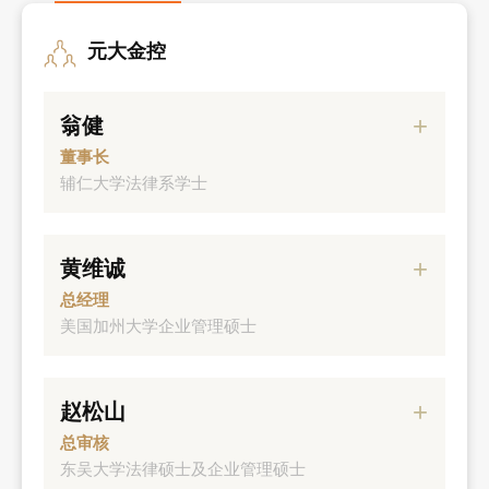
元大金控
翁健
董事长
辅仁大学法律系学士
经历
黄维诚
元大金控总经理
总经理
元大银行董事长
美国加州大学企业管理硕士
元大创投董事长
经历
元大壹创投董事长
赵松山
元大证券副董事长、总经理
总审核
宝来证券总经理
元大证券株式会社总经理
东吴大学法律硕士及企业管理硕士