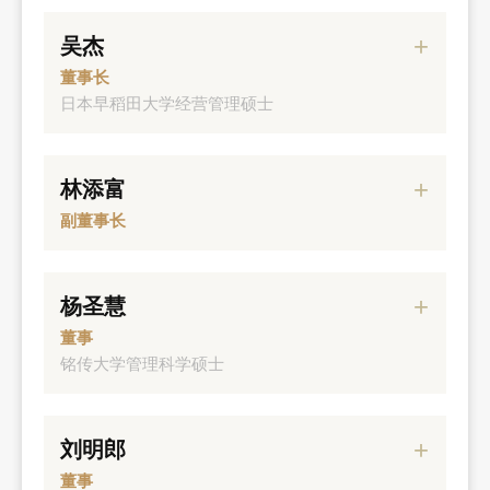
吴杰
董事长
日本早稻田大学经营管理硕士
经历
林添富
元大投顾副董事长
副董事长
元大人寿董事
经历
元大创投董事
杨圣慧
元大期货董事长
元大金控策略长
董事
元大证券董事
铭传大学管理科学硕士
元大证金副董事长
元大宝来证券总经理
元大人寿资深副总经理
经历
元大证券运行副总经理
刘明郎
元大期货董事
董事