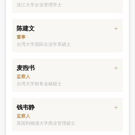
元大证券副总经理
淡江大学企业管理学士
元大金控专业资深协理
经历
陈建文
元大人寿董事
董事
元大金控营运作业长
台湾大学国际企业学系硕士
元大证券资深副总经理
经历
麦煦书
元大金控资深协理
监察人
元大证券协理
台湾大学财务金融硕士
经历
钱韦静
元大人寿董事
监察人
元大金控财务长
英国利物浦大学商业管理硕士
元大银行资深副总经理