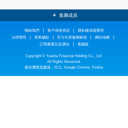
集團成員
元大證券
聯絡我們
客戶保密承諾
元大銀行
隱私權保護聲明
法律聲明
營業據點
官方社群服務帳號
網站地圖
元大人壽
元大投信
訂閱重要訊息通知
電腦版
元大期貨
元大投顧
Copyright © Yuanta Financial Holding Co., Ltd.
All Rights Reserved.
最佳瀏覽器建議：IE11, Google Chrome, Firefox
元大創投
元大證金
元大國際資產