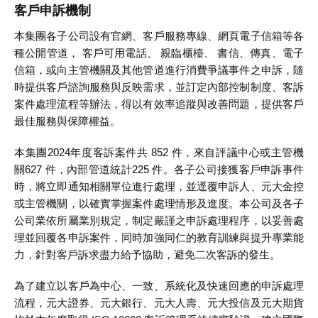
客戶申訴機制
本集團各子公司設有官網、客戶服務專線、網頁電子信箱等各
種公開管道， 客戶可用電話、 親臨櫃檯、 書信、傳真、電子
信箱，或向主管機關及其他管道進行消費爭議事件之申訴，隨
時提供客戶諮詢服務與反映需求，並訂定內部控制制度、客訴
案件處理流程等辦法，得以有效率追蹤與改善問題，提供客戶
最佳服務與保障權益。
本集團2024年度客訴案件共 852 件，來自評議中心或主管機
關627 件，內部管道統計225 件。各子公司接獲客戶申訴事件
時，將立即通知相關單位進行處理，並逕覆申訴人、元大金控
或主管機關，以確實掌握案件處理情形及進度。本公司及各子
公司業依所屬業別規定，制定嚴謹之申訴處理程序，以妥善處
理並回覆各申訴案件，同時加強同仁的教育訓練與提升專業能
力，針對客戶訴求盡力給予協助，避免二次客訴的發生。
為了建立以客戶為中心、一致、系統化及快速回應的申訴處理
流程，元大證券、元大銀行、元大人壽、元大投信及元大期貨