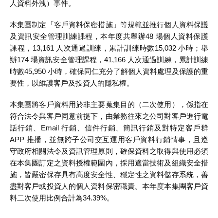
人資料外洩）事件。
本集團制定「客戶資料保密措施」等規範並推行個人資料保護
及資訊安全管理訓練課程，本年度共舉辦48 場個人資料保護
課程，13,161 人次通過訓練，累計訓練時數15,032 小時；舉
辦174 場資訊安全管理課程，41,166 人次通過訓練，累計訓練
時數45,950 小時，確保同仁充分了解個人資料處理及保護的重
要性，以維護客戶及投資人的隱私權。
本集團將客戶資料用於非主要蒐集目的（二次使用），係指在
符合法令與客戶同意前提下，由業務往來之公司對客戶進行電
話行銷、Email 行銷、信件行銷、簡訊行銷及對特定客戶群
APP 推播，並無跨子公司交互運用客戶資料行銷情事，且遵
守政府相關法令及資訊管理原則，確保資料之取得與使用必須
在本集團訂定之資料授權範圍內，採用適當技術及組織安全措
施，皆嚴密保存具有高度安全性、穩定性之資料儲存系統，善
盡對客戶或投資人的個人資料保密職責。本年度本集團客戶資
料二次使用比例合計為34.39%。