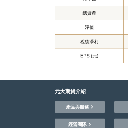
總資產
淨值
稅後淨利
EPS (元)
元大期貨介紹
產品與服務
經營團隊