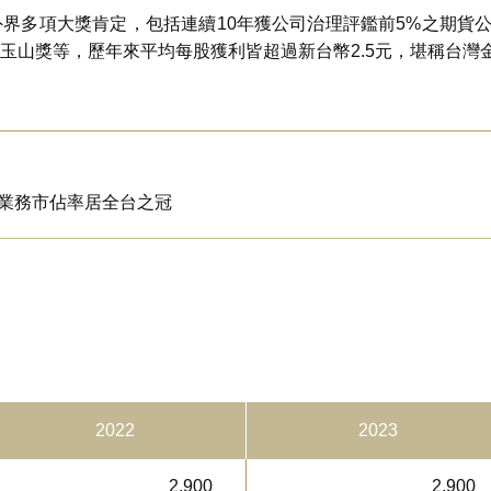
多項大獎肯定，包括連續10年獲公司治理評鑑前5%之期貨公司、T
玉山獎等，歷年來平均每股獲利皆超過新台幣2.5元，堪稱台灣
業務市佔率居全台之冠
2022
2023
2,900
2,900