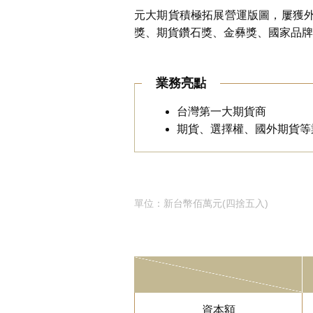
元大期貨積極拓展營運版圖，屢獲外界
獎、期貨鑽石獎、金彝獎、國家品牌
業務亮點
台灣第一大期貨商
期貨、選擇權、國外期貨等
單位：新台幣佰萬元(四捨五入)
資本額