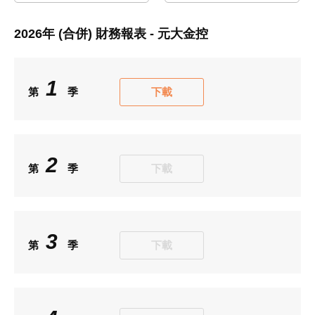
2026
年 (合併) 財務報表 - 元大金控
1
第
季
下載
2
第
季
下載
3
第
季
下載