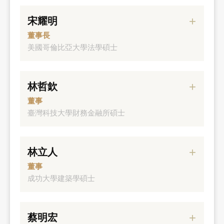
宋耀明
董事長
美國哥倫比亞大學法學碩士
經歷
林哲欽
美國紐約州律師
董事
理律法律事務所特約顧問、律師/合夥人
臺灣科技大學財務金融所碩士
法務部調部辦事檢察官
經歷
臺灣臺中地方檢察署檢察官
林立人
元大銀行法人金融事業處業務督導副總經理
董事
元大銀行督導主管副總經理
成功大學建築學碩士
經歷
蔡明宏
元大國際資產總經理