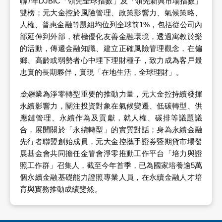
聯7年DJBIC「領先全球指數」及「領先新興市場指數」
雙榜；元大金控於風險管理、政策影響力、氣候策略、
人權、普惠金融等題組均位列全球前1%，包括從公司內
部延伸到外部，積極優化友善金融環境，透過寓教於樂
的活動，傳遞金融知識、建立正確風險管理觀念，在偏
鄉、高齡或弱勢者心中埋下理財種子，致力成為客戶最
忠實的長期夥伴，實現「在地生活，全球理財」。
金融
業為淨零轉型重要的推動力量，元大金控持續發揮
永續影響力，關注投資對象在氣候變遷、低碳轉型、供
應鏈管理、永續作為及貢獻，就人權、碳排等議題議
合，展開關於「永續轉型」的實質對話；身為永續金融
先行者聯盟創始成員，元大金控攜手證券暨期貨市場發
展基金會共同擔任金管會淨零推動工作平台「培力與證
照工作群」召集人，截至今年首季，已為國家培養逾5萬
個永續金融基礎能力證照專業人員，在永續金融人才培
育與實務推動成績斐然。