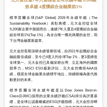
元大金控連7年入選標普全球永續年鑑 ESG績
效卓越 4度獲綜合金融業前1%
標準普爾全球(S&P Global) 2026年永續年鑑（The
Sustainability Yearbook）表彰典禮，元大金控從全球
9,200家企業中脫穎而出，連續7年入選且4度獲綜合金融
組全球前1%(Top 1%)，為全台唯一獲此殊榮的金控，寫
下台灣金融業新篇章。
元大金控長期深耕永續發展領域，自2021年起獲綜合金
融組最佳成績，至今已4度入列全球Top 1%，更3度締造
全球第一。元大金控已具備深耕台灣、立足海外的國際
競爭力，MSCI ESG最新評比，元大金控獲得AAA佳
績，穩居全球金融業永續標竿地位，持續積極為後代推
動更好的未來。
標準普爾全球永續年鑑是以Dow Jones Best-in-
Class(DJBIC)採用的企業永續評鑑(CSA)得分為評選基
礎，是全球公認最權威的ESG評鑑指標，元大金控亦蟬