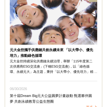
元大金控攜手供應鏈共創永續未來 「以大帶小、優先
培力」推動綠色循環
元大金控持續深化供應鏈永續治理，舉辦「115年度第二
次供應商ESG交流會」(下稱ESG交流會)，以「綠色循
環、永續元大」為主題，秉持「以大帶小、優先培力」精
神，邀集供應鏈夥伴共同交流，聚焦循環經濟、綠色採購
及供應鏈永續實務，協助掌握淨零轉型趨勢，提升供應鏈
韌性，共同推動產業綠色轉型。 ESG交流會邀請環境部
06
30
2026
分享全球循環經濟政策、產業轉型趨勢及相關法規發展，
第十屆Dream Big元大公益圓夢計畫啟動 甄選夥伴圓
並邀請睿禾金碳集團分享企業實務經驗，從綠電採購、資
夢 共創永續教育公益生態圈
源回收及友善產品採購等循環經濟面向，說明如何將永續