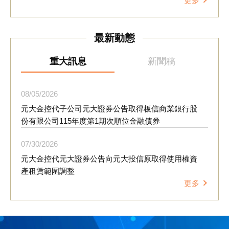
更多
理念融入日常營運，降低環境風險並創造循環經濟價值。
元大金控也於會中分享集團推動資源循環的成果；自202
5年起，元大證券響應華碩文教基金會「再生電腦數位培
最新動態
育計畫」，累計回收逾400件桌上型及筆記型電腦、液晶
顯示器及電視等設備，經整新後捐贈予弱勢團體再利用，
延長設備使用壽命，換算約減少5.984公噸二氧化碳排放
重大訊息
新聞稿
量，相當於少砍伐498顆樹木。此外，活動並透過分組討
論及「永續行動牆」互動設計，邀請供應商分享可於企業
內部推動的循環經濟行動，凝聚跨產業合作共識。 元大
08
05
2026
金控響應環境部「袋袋箱傳-二手袋循環平台」政策，今
元大金控代子公司元大證券公告取得板信商業銀行股
年5至6月期間，集團共募集約5,800個二手袋，全數捐贈
份有限公司115年度第1期次順位金融債券
予建國假日花市等單位，延續資源使用價值。元大金控連
續15年獲得台北市政府「績優綠色採購企業」表揚，將持
07
30
2026
續優化供應鏈永續管理機制，擴大綠色採購與資源循環實
元大金控代元大證券公告向元大投信原取得使用權資
踐，透過與供應商長期合作，共同推動產業朝低碳轉型與
產租賃範圍調整
永續發展方向邁進。
更多