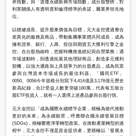
界指數」與「道瓊永續新興市場指數」成分股雙榜，對
利害關係人有透明度和倫理標準的承諾，屬業界領先地
位。
以穩健成長、提升股東價值為目標，元大金控透過整合
差異化的服務及商品，帶動集團事業體共同成長，成為
擁有證券、銀行、人壽、投信與期貨五大獲利引擎之金
控。在台股熱絡時，把握時機推進經紀與自營業務；遇
市場波動時，則透過拓展其他理財商品，創造多元獲利
契機，以強大通路加上具競爭力的台股產品，成為民眾
參與台灣資本市場成長的最佳利器。「國民ETF」
0050、0056今年規模分別寫下4,414億及3,178億元歷史
新高紀錄，合計受益人數更突破180萬，代表每五個台
股ETF投資人，就有一人選擇上述產品參與台股行情。
元大金控以「成為國際永續標竿企業，積極為後代推動
更好的未來」為永續願景，呼應聯合國永續發展目標
(SDGs)，積極響應淨零轉型政策。在推動產業轉型的過
程中，元大金控不僅是資金提供者，更積極以「發展永