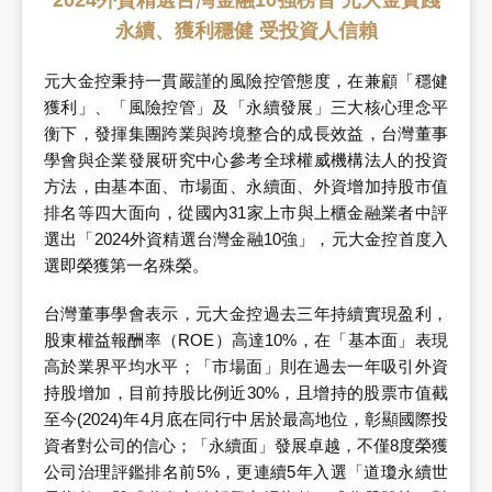
2024外資精選台灣金融10強榜首 元大金實踐
永續、獲利穩健 受投資人信賴
元大金控秉持一貫嚴謹的風險控管態度，在兼顧「穩健
獲利」、「風險控管」及「永續發展」三大核心理念平
衡下，發揮集團跨業與跨境整合的成長效益，台灣董事
學會與企業發展研究中心參考全球權威機構法人的投資
方法，由基本面、市場面、永續面、外資增加持股市值
排名等四大面向，從國內31家上市與上櫃金融業者中評
選出「2024外資精選台灣金融10強」，元大金控首度入
選即榮獲第一名殊榮。
台灣董事學會表示，元大金控過去三年持續實現盈利，
股東權益報酬率（ROE）高達10%，在「基本面」表現
高於業界平均水平；「市場面」則在過去一年吸引外資
持股增加，目前持股比例近30%，且增持的股票市值截
至今(2024)年4月底在同行中居於最高地位，彰顯國際投
資者對公司的信心；「永續面」發展卓越，不僅8度榮獲
公司治理評鑑排名前5%，更連續5年入選「道瓊永續世