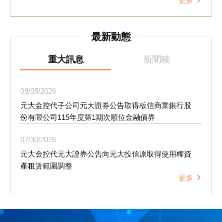
更多
理念融入日常營運，降低環境風險並創造循環經濟價值。
元大金控也於會中分享集團推動資源循環的成果；自202
5年起，元大證券響應華碩文教基金會「再生電腦數位培
最新動態
育計畫」，累計回收逾400件桌上型及筆記型電腦、液晶
顯示器及電視等設備，經整新後捐贈予弱勢團體再利用，
延長設備使用壽命，換算約減少5.984公噸二氧化碳排放
重大訊息
新聞稿
量，相當於少砍伐498顆樹木。此外，活動並透過分組討
論及「永續行動牆」互動設計，邀請供應商分享可於企業
內部推動的循環經濟行動，凝聚跨產業合作共識。 元大
08
05
2026
金控響應環境部「袋袋箱傳-二手袋循環平台」政策，今
元大金控代子公司元大證券公告取得板信商業銀行股
年5至6月期間，集團共募集約5,800個二手袋，全數捐贈
份有限公司115年度第1期次順位金融債券
予建國假日花市等單位，延續資源使用價值。元大金控連
續15年獲得台北市政府「績優綠色採購企業」表揚，將持
07
30
2026
續優化供應鏈永續管理機制，擴大綠色採購與資源循環實
元大金控代元大證券公告向元大投信原取得使用權資
踐，透過與供應商長期合作，共同推動產業朝低碳轉型與
產租賃範圍調整
永續發展方向邁進。
更多