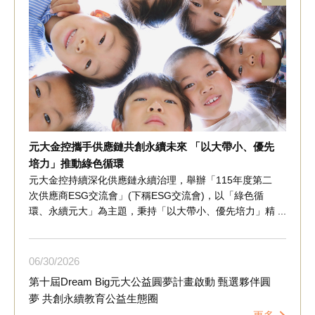
元大金控攜手供應鏈共創永續未來 「以大帶小、優先
培力」推動綠色循環
元大金控持續深化供應鏈永續治理，舉辦「115年度第二
次供應商ESG交流會」(下稱ESG交流會)，以「綠色循
環、永續元大」為主題，秉持「以大帶小、優先培力」精
神，邀集供應鏈夥伴共同交流，聚焦循環經濟、綠色採購
及供應鏈永續實務，協助掌握淨零轉型趨勢，提升供應鏈
韌性，共同推動產業綠色轉型。 ESG交流會邀請環境部
06
30
2026
分享全球循環經濟政策、產業轉型趨勢及相關法規發展，
第十屆Dream Big元大公益圓夢計畫啟動 甄選夥伴圓
並邀請睿禾金碳集團分享企業實務經驗，從綠電採購、資
夢 共創永續教育公益生態圈
源回收及友善產品採購等循環經濟面向，說明如何將永續