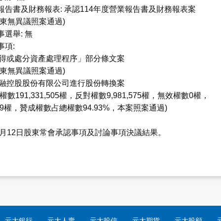
告書及財務報表: 承認114年度營業報告書及財務報表案
東無異議照案通過)
選舉: 無
項:
取得或處分資產處理程序」部分條文案
東無異議照案通過)
金融控股股份有限公司進行股份轉換案
191,331,505權，反對權數9,981,575權，無效權數0權，
809權，贊成權數占總權數94.93%，本案照案通過)
6月12日股東常會承認事項及討論事項決議結果。
元大銀行
元大人壽
元大投信
元大期貨
元大投顧