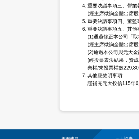
重要決議事項三、營業報
(經主席徵詢全體出席股
重要決議事項四、董監事
重要決議事項五、其他事
(1)通過修正本公司「
(經主席徵詢全體出席股
(2)通過本公司與元大
(經投票表決結果，贊成權數
棄權/未投票權數229,
其他應敘明事項:
謹補充元大投信115年
集團成員
元大證券