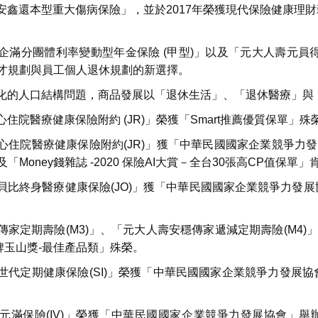
金安鑫還本型重大傷病保險」，並於2017年榮獲現代保險健康理財
元企滿分團體利率變動型年金保險 (甲型)」以及「元大人壽元員
留才規劃與員工個人退休規劃的新選擇。
子化的人口結構問題，商品發展以「退休生活」、「退休醫療」
心住院醫療健康保險附約 (JR)」榮獲「Smart推薦優質保單」殊
有心住院醫療健康保險附約(JR)」獲「中華民國國家企業競爭力
Money錢雜誌 -2020 保險AI大賞－全台30張高CP值保單」
愛貝比終身醫療健康保險(JO)」獲「中華民國國家企業競爭力發
。
穩傳家定期壽險(M3)」、「元大人壽安穩傳家遞減定期壽險(M4
牌玉山獎-最佳產品類」殊榮。
好世代定期健康保險(SI)」榮獲「中華民國國家企業競爭力發展
視元滿保險(IV)」榮獲「中華民國國家企業競爭力發展協會」舉