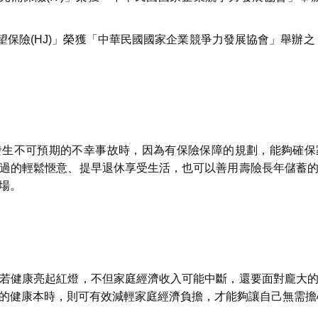
膝望保險(HJ)」榮獲「中華民國國家企業競爭力發展協會」舉辦
發生不可預期的不幸事故時，因為有保險保障的規劃，能夠確保
過的輕鬆愜意、提早退休享受生活，也可以善用壽險長年儲蓄
場。
若健康亮起紅燈，不但家庭經濟收入可能中斷，還要面對龐大
的健康本時，則可有效減輕家庭經濟負擔，才能夠讓自己無需擔