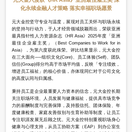
元大金六度获《HR Asia》亚洲最佳雇主奖 深
化永续金融人才策略 落实幸福职场愿景
元大金控坚守专业与温度，展现对员工关怀与职场永续
的坚持与行动力，于人才经营领域脱颖而出，荣获亚洲
最具指针性人力资源杂志《HR Asia》2025年度「亚洲
最佳企业雇主奖」（Best Companies to Work for in
Asia），为第六度获此殊荣。评比结果显示，元大金控
在三大面向──组织文化(Core)、员工体验(Self)、团队
信任(Group)得分均高于市场平均值，反映「专注绩效，
增进员工福祉」的核心价值，亦体现同仁对于公司文化
的高度认同与归属感。
秉持员工是企业最重要人力资本的信念，元大金控长期
关注职场环境、人员发展与健康福祉，提供具市场竞争
力的薪酬制度与完善保障，及持股信托、团体保险、年
度健康检查、家庭友善假别与生育补助等制度，让员工
专注职涯发展无后顾之忧。元大金控特别重视职场身心
健康与心理支持，从员工协助方案（EAP）到办公室生