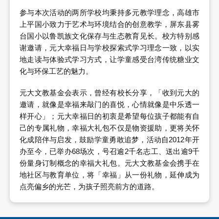
参与本次活动的两所学校均秉持多元教学理念，高雄市
上平国小致力于艺术与环境结合的创意教学，屏东县雾
台国小以鲁凯族文化保存与生态教育见长。校方特别感
谢邀请，元大幸福日与学校探索式学习理念一致，以实
地走读与体验式学习方式，让学童感受台湾传统糖业文
化与环保工艺的魅力。
元大文教基金会表示，曾经有校长分享，「收到元大的
邀请，就像是幸福来敲门的喜悦，心情就像是中乐透一
样开心」；元大幸福日的初衷是希望每位孩子都能有自
己的专属礼物，幸福大礼包不仅是物资援助，更将关怀
化成陪伴与启发，鼓励学童勇敢追梦，活动自2012年开
办至今，已举办68场次，号召逾2千名志工、送出逾9千
份量身订制概念的幸福大礼包。元大文教基金会携手在
地社区与教育单位，将「幸福」从一份礼物，延伸成为
点亮偏乡的光芒，为孩子照亮前方的道路。