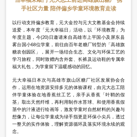
当幸福来敲门 元大志工前进高雄旗山糖厂 携
手社区力量 陪伴偏乡学童环境教育走读
以行动支持偏乡教育，元大金控与元大文教基金会持续
送爱，本年度「元大幸福日」活动，以「环境教育」为
年度主题，今(20)日邀请来自高雄市上平国小及屏东县
雾台国小68位学童，前往由百年老糖厂转型的「高雄旗
糖农创园区」，展开一场结合生态、文化与环保工艺的
学习旅程，同时致赠内含外套、长裤及运动鞋的专属幸
福大礼包，为学童留下温暖感动的回忆。
元大幸福日本次与高雄市旗山区糖厂社区发展协会合
作，运用在地资源安排多元的体验课程，由元大志工陪
伴学童体验在地香蕉丝工艺，亲手从香蕉「叶鞘的假
茎」取出天然纤维，再利用制作水苔球、和使用香蕉假
茎中的汁液进行绘画等，激发学童对自然材料的兴趣与
想像力，让每位学童成为绿手指更是环保小尖兵，透过
一整天的实作体验，理解资源循环及落实环境永续的观
念。