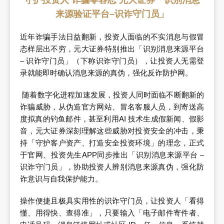
守护投资人 诈骗零容忍 元大证券「识别消息
来源验证平台–识诈守门员」
近年诈骗手法日益翻新，投资人面临的不实消息与假冒
态样层出不穷，元大证券特别推出「识别消息来源平台
– 识诈守门员」（下称识诈守门员），让投资人无需登
录就能即时确认消息来源的真伪，强化反诈防护网。
随着数字化进程加速发展，投资人同时面临不断翻新的
诈骗威胁，从伪造官方网站、冒名客服人员，到寄送高
度拟真的钓鱼邮件，甚至利用AI 技术生成假新闻、假影
音，元大证券深刻理解这些威胁对投资安全的冲击，秉
持「守护客户资产、打造安全投资环境」的理念，正式
于官网、投资先生APP同步推出「识别消息来源平台 –
识诈守门员」，协助投资人辨别消息来源真伪，强化防
诈意识与自我保护能力。
操作便捷且极具实用性的识诈守门员，让投资人「看得
懂、用得快、查得准」，只要输入「电子邮件寄件者、